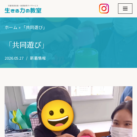
コ
ン
ホーム
»
「共同遊び」
テ
ン
「共同遊び」
ツ
へ
2026.05.27
新着情報
ス
キ
ッ
プ