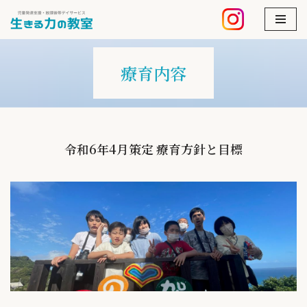
コ
ン
療育内容
テ
ン
ツ
へ
ス
令和6年4月策定 療育方針と目標
キ
ッ
プ