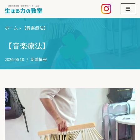
コ
ン
ホーム
»
【音楽療法】
テ
ン
【音楽療法】
ツ
へ
2026.06.18
新着情報
ス
キ
ッ
プ