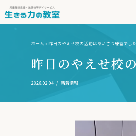
コ
ン
テ
ン
ホーム
»
昨日のやえせ校の活動はあいさつ練習でし
ツ
昨日のやえせ校
へ
ス
キ
2026.02.04
新着情報
ッ
プ